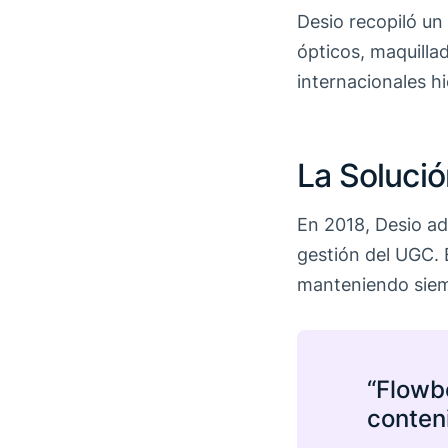
Desio recopiló un
ópticos, maquilla
internacionales h
La Soluci
En 2018, Desio a
gestión del UGC. 
manteniendo siemp
“Flowbo
conten