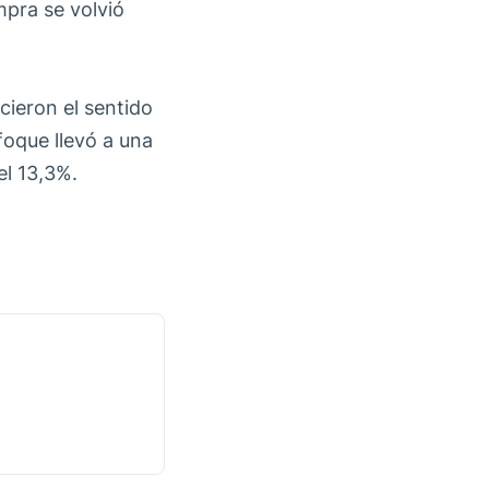
mpra se volvió
cieron el sentido
foque llevó a una
el 13,3%.