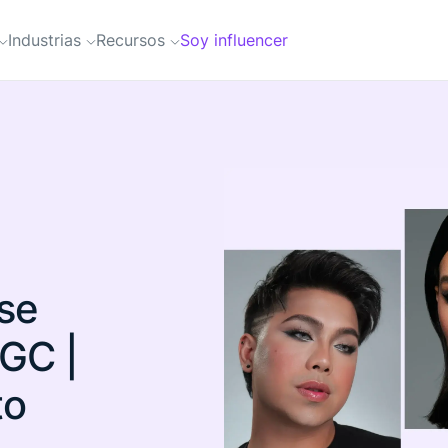
Industrias
Recursos
Soy influencer
se
UGC |
to