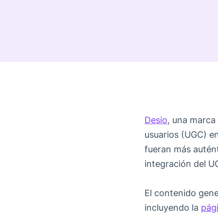
Desio
, una marca 
usuarios (UGC) en
fueran más autént
integración del U
El contenido gener
incluyendo la
pági