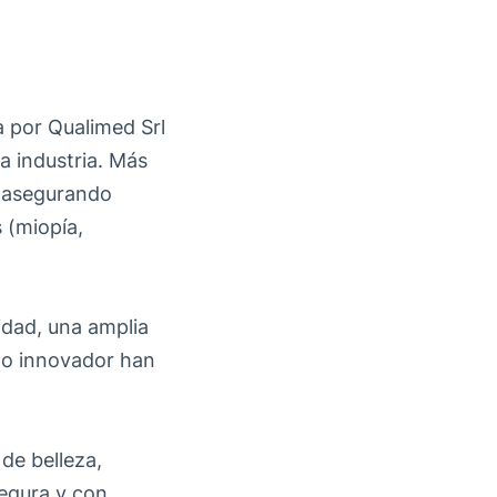
a por Qualimed Srl
a industria. Más
n, asegurando
 (miopía,
lidad, una amplia
eño innovador han
de belleza,
segura y con