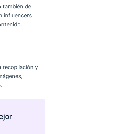
no también de
n influencers
ontenido.
a recopilación y
imágenes,
.
ejor