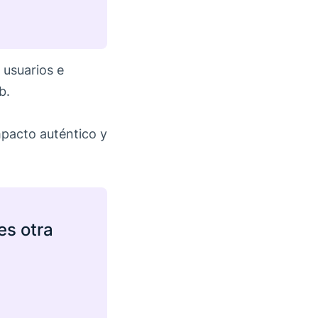
 usuarios e
b.
mpacto auténtico y
es otra