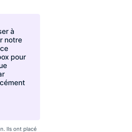
ser à
r notre
 ce
box pour
que
ar
orcément
. Ils ont placé