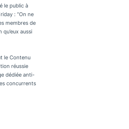
é le public à
riday : “On ne
é les membres de
 qu’eux aussi
ut le Contenu
tion réussie
ge dédiée anti-
ses concurrents