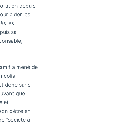
oration depuis
our aider les
ès les
puis sa
sponsable,
Camif a mené de
n colis
est donc sans
rouvant que
e et
son d’être en
e “société à