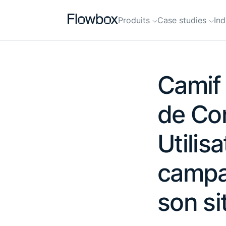
Produits
Case studies
Ind
Camif 
de Co
Utilis
campag
son s