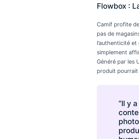
Flowbox : L
Camif profite de
pas de magasins 
l’authenticité e
simplement affi
Généré par les U
produit pourrai
“Il y
conte
photo 
produi