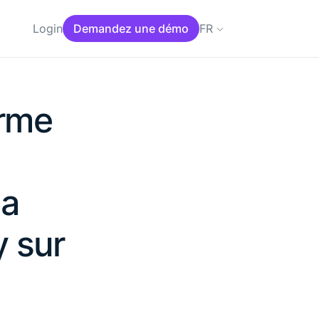
FR
Login
Demandez une démo
orme
sa
y sur