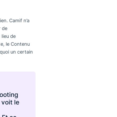
ien. Camif n’a
r de
 lieu de
te, le Contenu
 quoi un certain
hooting
voit le