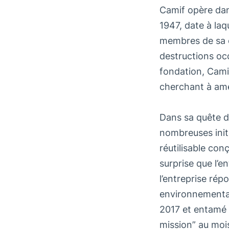
Camif opère dan
1947, date à laq
membres de sa c
destructions oc
fondation, Camif
cherchant à amél
Dans sa quête d
nombreuses initi
réutilisable co
surprise que l’e
l’entreprise rép
environnementale
2017 et entamé 
mission” au moi