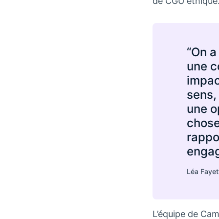
de CGU éthique
“On a
une c
impac
sens,
une o
chose
rappo
engag
Léa Faye
L’équipe de Cami