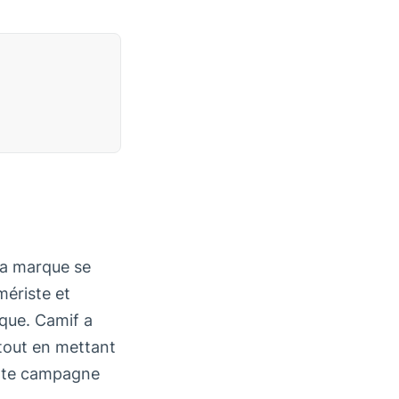
la marque se
mériste et
rque. Camif a
 tout en mettant
ette campagne